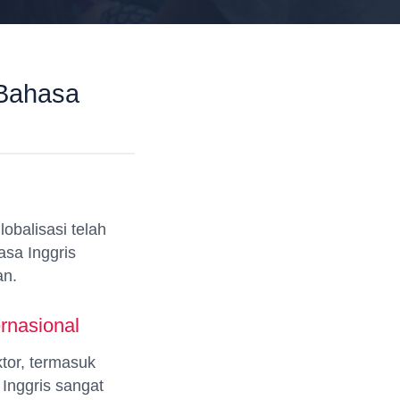
Bahasa
obalisasi telah
sa Inggris
an.
rnasional
tor, termasuk
Inggris sangat