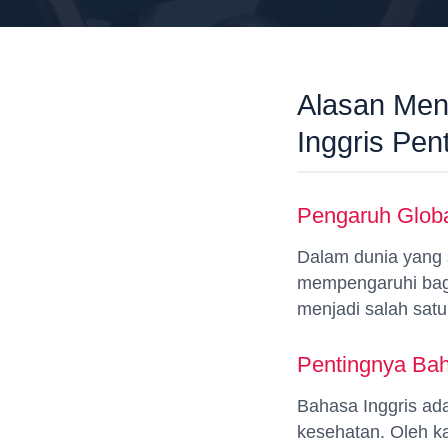
Alasan Men
Inggris Pen
Pengaruh Globa
Dalam dunia yang s
mempengaruhi baga
menjadi salah sat
Pentingnya Bah
Bahasa Inggris ad
kesehatan. Oleh k