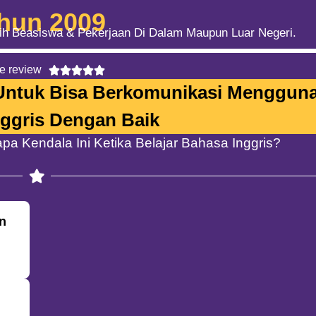
hun 2009
h Beasiswa & Pekerjaan Di Dalam Maupun Luar Negeri.​
e review





Untuk Bisa Berkomunikasi Menggun
ggris Dengan Baik
 Kendala Ini Ketika Belajar Bahasa Inggris?​
un