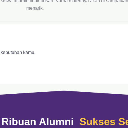
i siswa dijamin tidak bosan. Karna materinya akan di sampaika
menarik.
kebutuhan kamu.​​
Ribuan Alumni ​
Sukses S