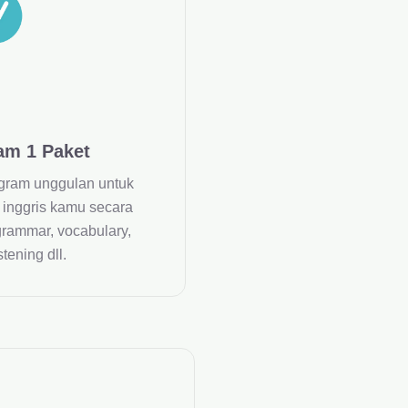
am 1 Paket
gram unggulan untuk
nggris kamu secara
grammar, vocabulary,
tening dll.