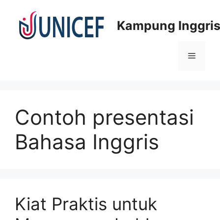
Skip
to
Kampung Inggris
content
Menu
Contoh presentasi
Bahasa Inggris
Kiat Praktis untuk