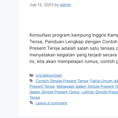
July 12, 2023
by
admin
Konsultasi program kampung Inggris Kam
Tense, Panduan Lengkap dengan Contoh d
Present Tense adalah salah satu tenses 
menyatakan kegiatan yang terjadi secara 
ini, kita akan mempelajari rumus, conto
Categories
Uncategorized
Tags
Contoh Simple Present Tense
,
Fakta Umum dal
Present Tense
,
Kebiasaan dalam Simple Present T
dalam Simple Present Tense
,
Latihan Simple Pres
Tense
Leave a comment