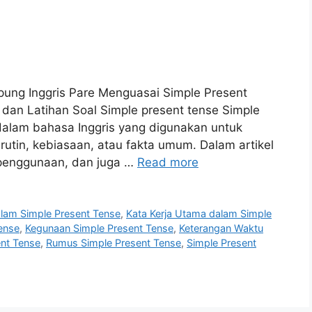
pung Inggris Pare Menguasai Simple Present
an Latihan Soal Simple present tense Simple
dalam bahasa Inggris yang digunakan untuk
rutin, kebiasaan, atau fakta umum. Dalam artikel
h penggunaan, dan juga …
Read more
am Simple Present Tense
,
Kata Kerja Utama dalam Simple
ense
,
Kegunaan Simple Present Tense
,
Keterangan Waktu
ent Tense
,
Rumus Simple Present Tense
,
Simple Present