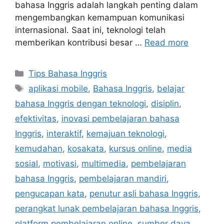
bahasa Inggris adalah langkah penting dalam
mengembangkan kemampuan komunikasi
internasional. Saat ini, teknologi telah
memberikan kontribusi besar …
Read more
Categories
Tips Bahasa Inggris
Tags
aplikasi mobile
,
Bahasa Inggris
,
belajar
bahasa Inggris dengan teknologi
,
disiplin
,
efektivitas
,
inovasi pembelajaran bahasa
Inggris
,
interaktif
,
kemajuan teknologi
,
kemudahan
,
kosakata
,
kursus online
,
media
sosial
,
motivasi
,
multimedia
,
pembelajaran
bahasa Inggris
,
pembelajaran mandiri
,
pengucapan kata
,
penutur asli bahasa Inggris
,
perangkat lunak pembelajaran bahasa Inggris
,
platform pembelajaran online
,
sumber daya