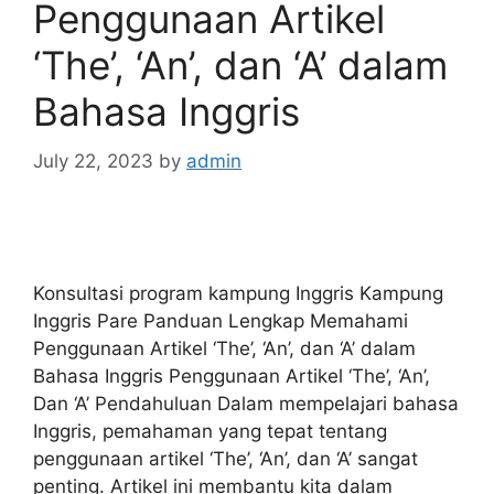
Penggunaan Artikel
‘The’, ‘An’, dan ‘A’ dalam
Bahasa Inggris
July 22, 2023
by
admin
Konsultasi program kampung Inggris Kampung
Inggris Pare Panduan Lengkap Memahami
Penggunaan Artikel ‘The’, ‘An’, dan ‘A’ dalam
Bahasa Inggris Penggunaan Artikel ‘The’, ‘An’,
Dan ‘A’ Pendahuluan Dalam mempelajari bahasa
Inggris, pemahaman yang tepat tentang
penggunaan artikel ‘The’, ‘An’, dan ‘A’ sangat
penting. Artikel ini membantu kita dalam